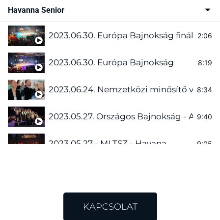
Havanna Senior
2023.06.30. Európa Bajnokság finálé
2:06
2023.06.30. Európa Bajnokság
8:19
2023.06.24. Nemzetközi minősítő verseny 
8:34
2023.05.27. Országos Bajnokság - Arany
9:40
2023.05.27 - MLTSZ - Havana
9:05
2022.06.25 - MLTSZ - Havana Senior
7:33
Havanna Senior Tánccsoport Karancsalja
5:12
KAPCSOLAT