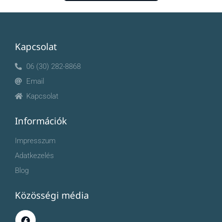
Havanna Senior - Spanyol tánc
4:26
Havanna Senior - Palotás tánc
3:40
Kapcsolat
06 (30) 282-8868
Email
Kapcsolat
Információk
Impresszum
Adatkezelés
Blog
Közösségi média