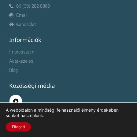
06 (30) 282-8868
Email
Kapcsolat
Információk
Impresszum
Adatkezelés
Blog
Közösségi média
A weboldalon a minőségi felhasználói élmény érdekében
sütiket használunk.
Elfogad
Havanna Senior © 2026 - Minden jog fenntartva.